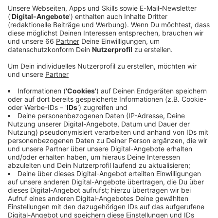
zum Teil lebensgefährlich verletzt worden.
Veröffentlicht:
Donnerstag, 14.01.2021 15:35
Anzeige
Der zuständige Richter am Bundesgerichtshof in
Karlsruhe sagte, das Landgericht Düsseldorf habe den
Freispruch für den früheren Neonazi Ralf S.
rechtsfehlerfrei begründet. Und darauf komme es an.
Die Beweiswürdigung sei Sache der Richter in
Düsseldorf gewesen. Dem freigesprochenen
Angeklagten steht aufgrund der heutigen
Entscheidung nun auch eine Entschädigung zu. Ralf S.
war ins Visier der Ermittler geraten, weil er sich
angeblich damit gebrüstet hatte, für den
Bombenanschlag verantwortlich gewesen zu sein.