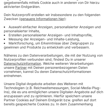
Anzeige
Mehr Infos zu diesem Thema
Anzeige
Nicht genug Beweise für eine Verurteilung
Freispruch für Neonazi Ralf S.
Opfer enttäuscht über Freispruch
20 Jahre nach dem Wehrhahn-Anschlag
Wikipedia-Artikel zum Bomben-Anschlag am Wehrhahn
von 2000
Der Wehrhahn-Anschlag - Reportage des WDR
Anzeige