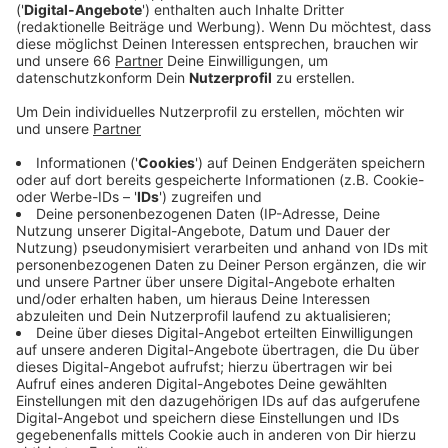
Veröffentlicht:
Montag, 27.05.2024 12:49
Anzeige
Die Stadt bezieht sich damit auf einen Erlass, des
Gesundheitsministeriums. Das Ministerium hatte vor
wenigen Wochen mitgeteilt, dass aus rechtlicher Sicht
bei Volksfesten und Großveranstaltungen nicht
gekifft werden dürfe, wenn Kinder in der Nähe seien.
Aus dem Düsseldorfer Rathaus heißt es jetzt, dass es
durch den neuen Erlass nun klarere Vorgaben gebe, auf
deren Grundlage man arbeiten könne. Die Stadt hatte
Cannabis am Japan-Tag ohnehin verbieten wollen und
zunächst damit argumentiert, dass die
Rheinuferpromenade offiziell eine Fußgängerzone ist,
wo laut Gesetz Kiffen nicht erlaubt ist.