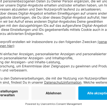
Anzeige
"Wie sehen die Einstiegsmöglichkeiten aus?" Und: "
Düsseldorfer Arbeitsmarkt aktuell?" - Antworten dar
bekommen. Die Messe, auf der sich 50 Arbeitgeber au
Anzeige
Weitere Infos und Links zum Thema:
Anzeige
Alle Infos zum Karrieretag Düsseldorf
Anzeige