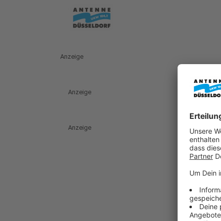
Anzeige
Anzeige
Anzeige