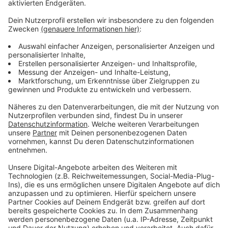
Stadtfeste erst ab September wieder unter
bestimmten Auflagen erlaubt.
Anzeige
Weitere Infos und Links zum Thema
Anzeige
Homepage der Jazz Rally
Frankreichfest Düsseldorf
Anzeige