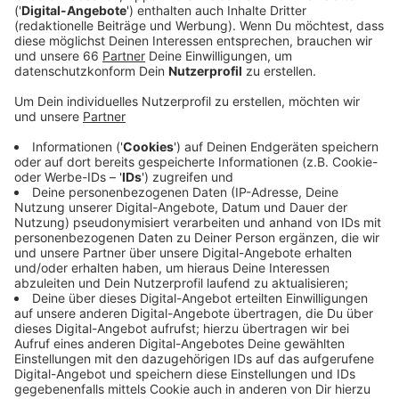
(09. Juni 2021) mitgeteilt. Beide Veranstaltungen
sollten eigentlich im Juli stattfinden.
Veröffentlicht:
Mittwoch, 09.06.2021 16:03
Anzeige
Wie so viele Events werden auch die Jazz-Rally und
das Frankreichfest verschoben. Neuer Termin für das
Jazz-Festival ist Pfingsten 2022. Das Düsseldorfer
Frankreichfest soll einen Monat später, also Anfang
Juli 2022 stattfinden. Bereits gekaufte Tickets
werden ab Montag (14. Juni 2021) dort
zurückerstattet, wo das Ticket ursprünglich gekauft
wurde. Die Veranstalter folgen mit dieser
Entscheidung der Anordnung der Landesregierung.
Gemäß der Corona-Schutzverordnung sind
Großveranstaltungen wie Musik-Festivals oder