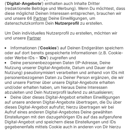
Feuerwerk. Ein Termin steht noch nicht, aber die
Absicht steht: Im Spätsommer oder Herbst soll
das Japan-Feuerwerk nachgeholt werden.
Veröffentlicht:
Mittwoch, 05.05.2021 14:33
Anzeige
Bis dahin wird es ab Ende Mai verschiedene Aktionen
geben, die sich die „Japan-Tage 2021“ nennen. Es wird
zum Beispiel eine Japan-Bahn der Rheinbahn durch die
Stadt fahren, auf den Linien der Wehrhahn-Linie – sie
dokumentiert das 160. Jubiläum der deutsch-
japanischen Freundschaft, deren Hochburg Düsseldorf
ist. Außerdem ist ein virtuelles DoKomi-Event geplant,
bei dem sich Fans der japanischen Popkultur
austauschen können – bevor Anfang August (7./8.
August) an der Messe optimistisch ein Präsenz-Event