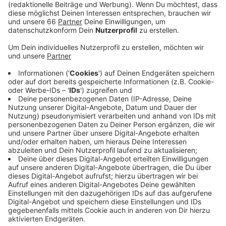
Veröffentlicht:
Samstag, 08.01.2022 10:42
Anzeige
In den Düsseldorfer Krankenhäusern werden aktuell
114 Coronapatientinnen und -patienten behandelt, 28
Menschen liegen auf der Intensivstation. Außerdem
gibt es in unserer Stadt vier weitere Todesfälle zu
beklagen. Insgesamt sind damit 611 Menschen in
Düsseldorf in Verbindung mit dem Virus verstorben. Es
wird aber auch weiter geimpft: Gestern haben 237
Menschen ihre Erst-Impfung bekommen, 447
Personen wurden zum zweiten Mal geimpft und 1.363
Düsseldorferinnen und Düsseldorfer haben sich
bereits ihre Booster-Impfung abgeholt.
Anzeige