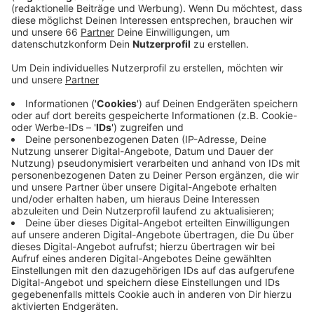
Anzeige
In den Düsseldorfer Krankenhäusern werden aktuell
183 Covid-Patientinnen und Patienten behandelt - 51
liegen auf Intensivstationen. Wer sich heute noch
gegen Corona impfen oder boostern lassen möchte,
kann das bis 18 Uhr zum Beispiel noch im
Gemeindehaus der evangelischen Kirchengemeinde
Urdenbach ohne Termin machen. Außerdem können wir
ab morgen für Kinder zwischen 5 und 11 Jahren einen
Impftermin ausmachen. Das geht über die Corona
Hotline. Ab Freitag wird dann im Impfzentrum 2.0 am
Hauptbahnhof geimpft.
Anzeige