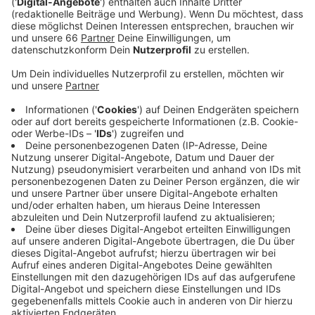
Damit sinkt die Inzidenz bei uns in der Stadt jetzt den
vierten Tag in Folge. Die Stadt meldet heute 667
Neuinfektionen mit den Coronavirus. Schätzungsweise
seien derzeit mehr als 27.000 Menschen in Düsseldorf
infiziert. Davon müssen laut Stadt 240 in
Krankenhäusern behandelt werden.
Auch in der kommenden Woche ist das Impfmobil
wieder unterwegs. Von Montag bis Mittwoch steht es
am Stadtteilzentrum in Garath. Am Wochenende
(26./27.Februar 2022) kommen außerdem die ersten
Lieferungen des Corona-Impfstoffes vom US-
Hersteller "Novavax" an. Ab Montag können dann die
ersten Dosen verimpft werden.
Anzeige