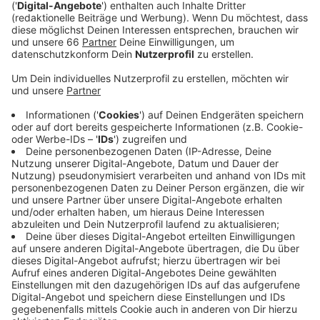
Veröffentlicht:
Freitag, 08.09.2023 11:50
Anzeige
Die Athletinnen und Athleten kommen aus 21
Nationen. Eine Woche lang werden sie sich in zehn
verschiedenen Sportdisziplinen messen. Dafür wurden
in und außerhalb der Merkur Spiel-Arena die
verschiedenen Spielstätten errichtet. Für Deutschland
sind in diesem Jahr 37 Athletinnen und Athleten dabei.
Neben den Sportwettkämpfen gibt es auch weiteres
Programm, zum Beispiel im Invictus Village. Dort
können wir die Sportarten wie Rollstuhl-Basketball
oder Sitzvolleyball selbst ausprobieren. Der Eintritt
dort ist wie zu allen Wettkämpfen frei.
Anzeige