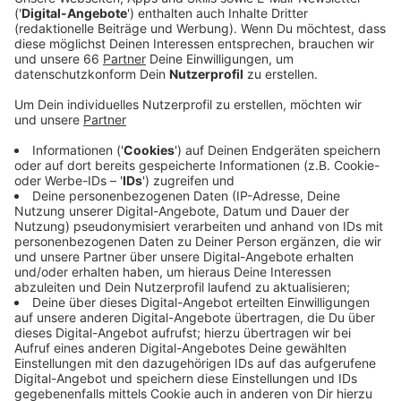
kostet eine Million Euro.
Veröffentlicht:
Freitag, 03.02.2023 12:42
Anzeige
Das Juli-Hochwasser 2021 habe gezeigt, dass auch
innerstädtische Gewässer für Überschwemmungen
sorgen und diese auch sehr kurzfristig auftreten
können. Die Vorwarnzeit betrage nur zwei Stunden, zu
wenig, um Sandsäcke zu befüllen und zu stapeln. Das
Schlauchsystem dagegen kann schnell und mit wenig
Personal verlegt werden. Es wird mit Wasser gefüllt
und erreicht eine Höhe von einem Meter. Sobald es
nicht mehr benötigt wird, kann es entleert und
aufgerollt werden und steht damit für beliebig viele
weitere Einsätze zur Verfügung. Es wird
voraussichtlich im kommenden Winter geliefert.