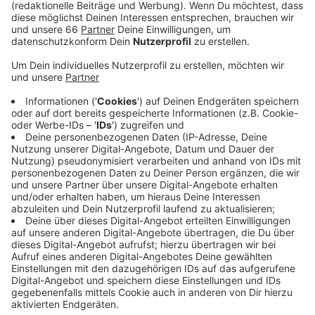
Veröffentlicht:
Donnerstag, 24.11.2022 06:12
Anzeige
Am Rathaus und an anderen städtischen Gebäuden
werden Aktionsflaggen gehisst. Das Amt für
Gleichstellung und Antidiskriminierung hat zudem eine
orangene Sitzbank mit dem Schriftzug "No Violente -
Kein Platz für Gewalt gegen Frauen und Mädchen"
entworfen. Die Bank wird am Freitag auf dem
Carlsplatz aufgestellt und wird ab dann an
wechselnden Orten in der Stadt stehen - zum Beispiel
im Rathaus-Foyer oder vor der Zentralbibliothek.
Anzeige