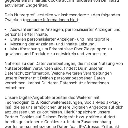
tragfähigen Projekte fortzuführen, sofern dies mit den
Finanzierungspartnern und möglichen Investoren
erreicht werden könne.
Anzeige
Weitere Infos und Links zum Thema:
Anzeige
So haben wir im Juli berichtet:
Die Centrum Gruppe:
Der Calatrava Boulevard:
Anzeige