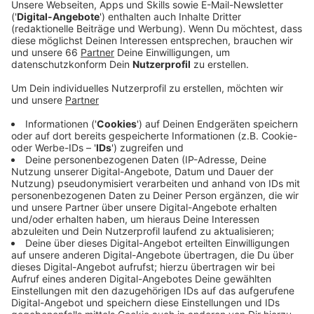
Veröffentlicht:
Freitag, 06.10.2023 06:45
Anzeige
Zum Beispiel hat das Düsseldorfer Amtsgericht jetzt
das Insolvenzverfahren der Centrum-Gruppe eröffnet.
Die Centrum-Gruppe ist hier in Düsseldorf unter
anderem als Projektentwickler für einige Bauprojekte
wie den Kö Bogen II oder den geplanten Calatrava
Boulevard bekannt. Vor drei Monaten hatte sie
umfassende Restrukturierungsmaßnahmen
angekündigt. Vom zuständigen Sachwalter heißt es
jetzt, dass man weiterhin intensiv mit allen Beteiligten
versuche, möglichst große Teile der Gruppe und die
damit verbundenen Arbeitsplätze zu erhalten.
Centrum verhandelt aktuell intensiv mit Partnern, über
Finanzierungsmöglichkeiten. Ziel sei es, alle