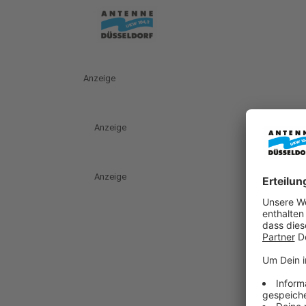
Anzeige
Anzeige
Anzeige