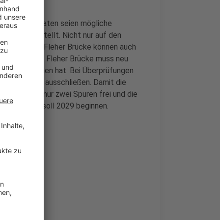
n letzten Monaten seien mögliche
etzt vorgestellt. Nicht nur auf den
 Projektatlas Fleher Brücke können auch
chrichten. Die Fleher Brücke muss neu
ark zugenommen hat. Bei Überprüfungen
 der Brücke ausschließen. Damit die
der Richtung nur zwei Spuren frei und die
eher Brücke soll 2029 beginnen.