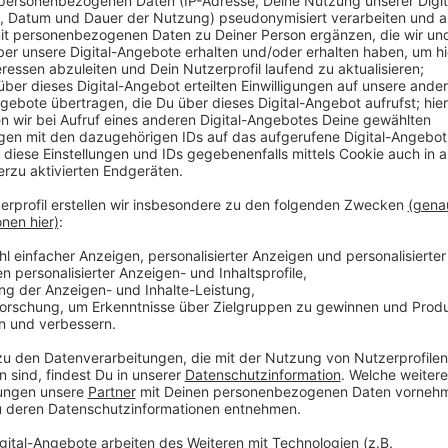
Beide Infoveranstaltungen starten um 18 Uhr. In de
Bauvarianten geprüft worden, die Ergebnisse werden j
beiden Infoveranstaltungen, sondern auch online. Im
Fragen gestellt werden. Der Link steht auf ad.de/na
gebaut werden, weil die Belastung seit des Baus st
wurden Bauwerkschäden gefunden, die eine Sanierung
Brücke aktuell sicher benutzt werden kann, sind in je
Brücke wird regelmäßig überprüft. Der Neubau der Fl
Anzeige
Weitere Infos und Links zum Thema:
Anzeige
Der Projektatlas zur Fleher Brücke