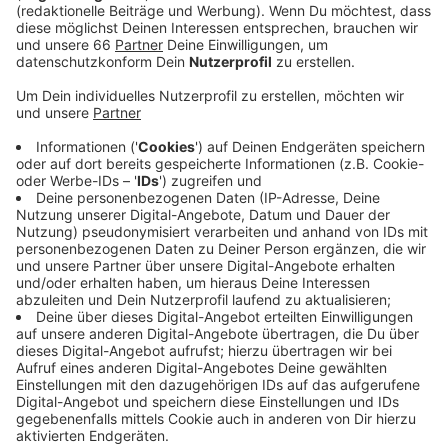
Anzeige
In ganz NRW feiern morgen 11.200 Menschen ihren
Geburtstag, das hat das statistische Landesamt
ermittelt. Alle vier Jahre hat das Jahr einen Tag mehr.
Das hat einen astronomischen Hintergrund: Die Erde
braucht einen viertel Tag länger, um die Sonne zu
umrunden. Hätten wir keine Schaltjahre, würden sich
die Jahreszeiten irgendwann verschieben. Und dann
würde unser Kalender nicht mehr funktionieren. Dass
der zusätzliche Tag im Februar liegt, hängt mit dem
alten römischen Kalender zusammen: Der Februar galt
dort als letzter Monat im Jahr.
Anzeige