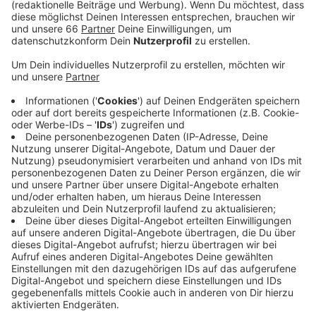
Veröffentlicht:
Sonntag, 19.12.2021 13:40
Anzeige
Mittwoch und Donnerstag steht das Impfmobil am
Jobcenter Düsseldorf-Süd an der Reizholzer
Werftstraße. Wer sich impfen lassen möchte, kann
ohne Termin immer zwischen 10 und 17:30 Uhr
hingehen. Verimpft werden alle aktuell zugelassenen
Impfstoffe. Außerdem gibt es auch weiterhin die
Möglichkeit sich an der Impfstelle an der Heinrich
Heine Allee und im Impfzentrum 2.0 am Hauptbahnhof
impfen zu lassen.
Anzeige