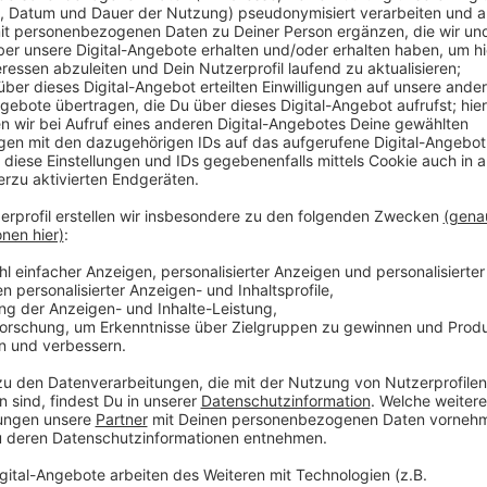
Veröffentlicht:
Dienstag, 12.12.2023 12:58
Anzeige
Beide hatten bei den Abschlussprüfungen der IHK di
erreicht und sich damit unter knapp 300.000 Prüflin
(11.Dezember 2023) in Berlin offiziell geehrt worden.
Anzeige
Weitere Infos und Links zum Thema:
Anzeige
Die IHK in Düsseldorf
IHK fördert Digitalisierung