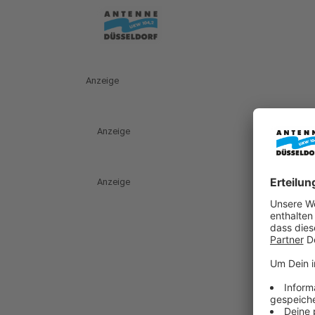
Anzeige
Anzeige
Anzeige