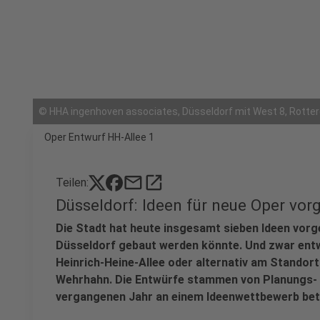
©
HHA ingenhoven associates, Düsseldorf mit West 8, Rott
Oper Entwurf HH-Allee 1
mail
open_in_new
Teilen:
Düsseldorf: Ideen für neue Oper vorg
Die Stadt hat heute insgesamt sieben Ideen vorge
Düsseldorf gebaut werden könnte. Und zwar entw
Heinrich-Heine-Allee oder alternativ am Stando
Wehrhahn. Die Entwürfe stammen von Planungs- u
vergangenen Jahr an einem Ideenwettbewerb bete