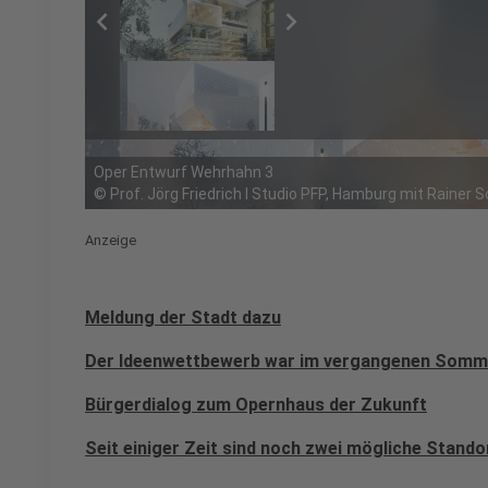
chevron_left
chevron_right
Oper Entwurf Wehrhahn 3
©
Prof. Jörg Friedrich I Studio PFP, Hamburg mit Raine
Anzeige
Meldung der Stadt dazu
Der Ideenwettbewerb war im vergangenen Somm
Bürgerdialog zum Opernhaus der Zukunft
Seit einiger Zeit sind noch zwei mögliche Stando