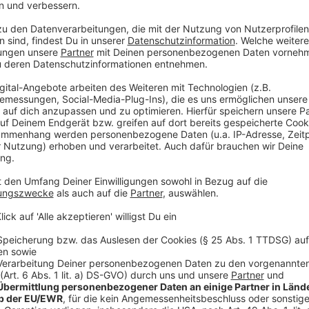
Oper Entwurf HH-Allee 1
©
HHA ingenhoven associates, Düsseldorf mit West 8, 
Oper Entwurf HH-Allee 2
©
Henning Larsen Architects, München mit Meyer Archit