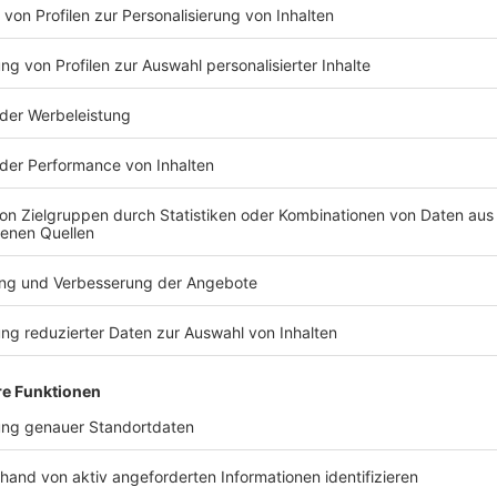
Oper Entwurf HH-Allee 3
©
HPP Architekten, Düsseldorf mit Rehwaldt Landschaf
Anzeige