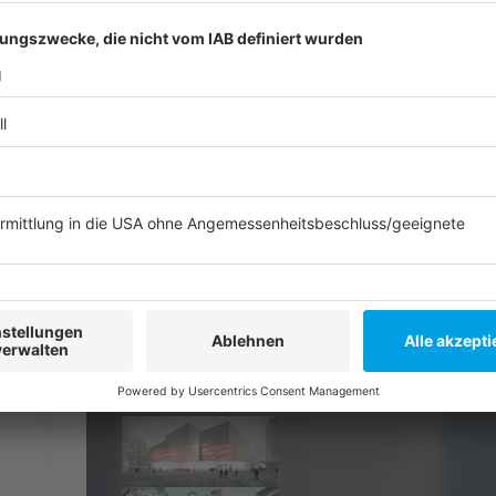
Oper Idee und Entwurf Wehrhahn 2
©
HPP Architekten, Düsseldorf mit Rehwaldt Landschaf
Oper Entwurf Wehrhahn 1
©
gmp, Berlin mit POLA Landschaftsarchitektur, Berlin