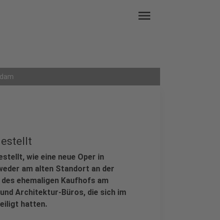
menu
erdam
estellt
stellt, wie eine neue Oper in
eder am alten Standort an der
rt des ehemaligen Kaufhofs am
nd Architektur-Büros, die sich im
iligt hatten.