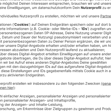
Eine endgültige Entscheidung, WO die neue Oper geba
treffen. OB Keller und andere Verantwortliche haben 
alten Standort an der Heinrich-Heine-Allee deutlich
Anzeige
Weitere Infos und Links zum Thema:
Anzeige