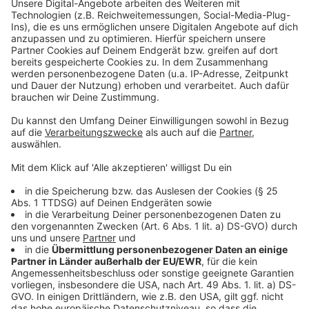
zum Ende des Sommers. Am kommenden
Wochenende steht in unserer Stadt unter anderem
noch das Frankreichfest an. Im September startet
außerdem das Düsseldorf-Festival.
Anzeige
Weitere Infos und Links zum Thema:
Anzeige
Fazit von Oberbürgermeister Stefan Keller nach
der EM
Fazit der Gastronomie nach der EM
So waren die Coldplay Konzerte bei uns in
Düsseldorf