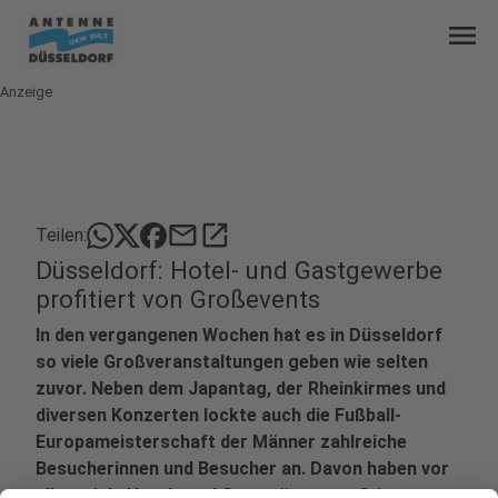
menu
Anzeige
mail
open_in_new
Teilen:
Düsseldorf: Hotel- und Gastgewerbe
profitiert von Großevents
In den vergangenen Wochen hat es in Düsseldorf
so viele Großveranstaltungen geben wie selten
zuvor. Neben dem Japantag, der Rheinkirmes und
diversen Konzerten lockte auch die Fußball-
Europameisterschaft der Männer zahlreiche
Besucherinnen und Besucher an. Davon haben vor
allem viele Hotels und Gaststätten profitiert.