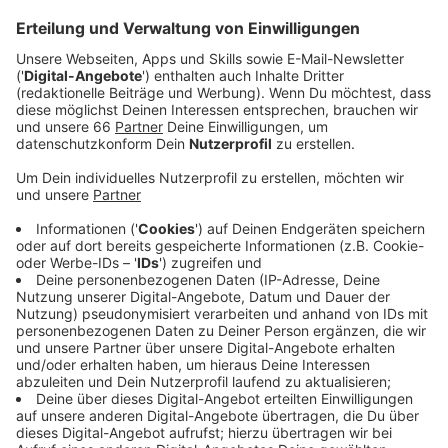
Polizei und Ordnungsamt bereiten sich auf ein
arbeitsreiches langes Wochenende in der Altstadt
und auf der Rheinuferpromenade vor. Angesichts
des schönen Wetters rechnen die
Verantwortlichen mit mehreren hunderttausend
Besuchern.
Veröffentlicht:
Mittwoch, 02.06.2021 16:13
Anzeige
An den letzten Wochenenden hatten viele Gruppen
junger Männer in den späten Abendstunden für
erhebliche Probleme gesorgt und gezielt die
Einsatzkräfte attackiert, so Polizeidirektor Dietmar
Henning am Antenne Düsseldorf-Mikro.
Anzeige