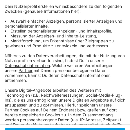
Anzeige
Antenne Düsseldorf: Die Grippewelle hat begonnen
Weitere Infos des Apothekerverbands Nordrhein
NRW-Gesundheitsminister Laumann zur
Grippeschutzimpfung
Anzeige
Anzeige