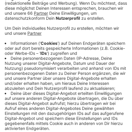
Anzeige
Der Apothekerverband Nordrhein in Düsseldorf hat uns
gesagt: Die Welle startet in diesem Jahr ungewöhnlich
früh und es trifft die Kinder oft sehr heftig. Grund sei,
dass das Immunsystem nicht trainiert sei. Viele Kinder
hätten wegen der Abstandsregeln in der Corona-
Pandemie kaum Kontakt zu Erregern gehabt. Den
hohen Krankenstand bekommen auch Kinderkliniken-
und -ärzte zu spüren. Einerseits haben sie alle Hände
voll zu tun. Auf der anderen Seite leiden sie unter
akutem Personalmangel. Der Apothekerverband geht
von weiter hohen Infektionszahlen bei Kindern aus.
Anzeige
Weitere Infos und Links zum Thema: