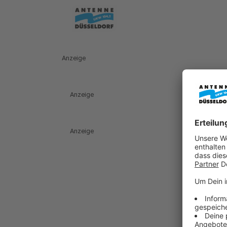
Anzeige
Anzeige
Anzeige