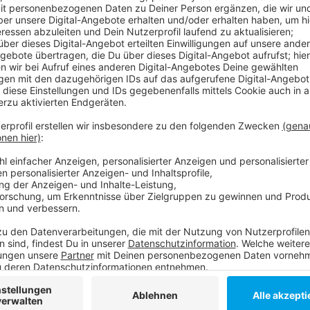
Anzeige
Das Quartett hatte laut Urteil des Amtsgerichts ein
Juni 2019 unter einem Vorwand nachts in den Hofgart
Frau vergewaltigt haben, ein Mädchen soll dem Opf
haben. Dafür gab es Strafen zwischen zwei und zweie
Staatsanwaltschaft nicht einverstanden. Sie hält die
eingelegt. Jetzt wird der Fall am Landgericht neu au
sich um jugendliche Intensivstraftäter.
Weitere Links und Infos zum Thema:
Antenne Düsseldorf-Meldung nach dem 1. Urteil i
Hier bekommen Verbrechensopfer in Düsseldorf H
Weitere Infos zum Hofgarten!
Anzeige