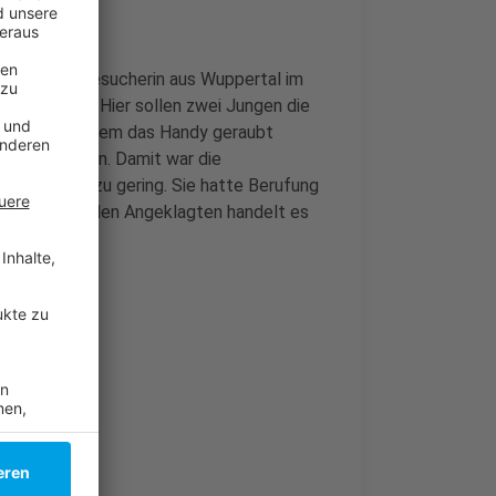
e Altstadt-Besucherin aus Wuppertal im
en gelockt. Hier sollen zwei Jungen die
er unter anderem das Handy geraubt
inhalb Jahren. Damit war die
 Strafen für zu gering. Sie hatte Berufung
fgerollt. Bei den Angeklagten handelt es
m April!
ilfe!