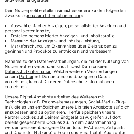
Weitere Infos und Links zum Thema
Anzeige
Live Ticker zur Hochwasserlage
Vorbereitungen für Rhein Hochwasser
AWISTA sammelt Sperrmüll nach Wasserschäden
Schreckliche Folgen des Hochwassers
BUND nennt Folgen "zum Teil hausgemacht"
Anzeige