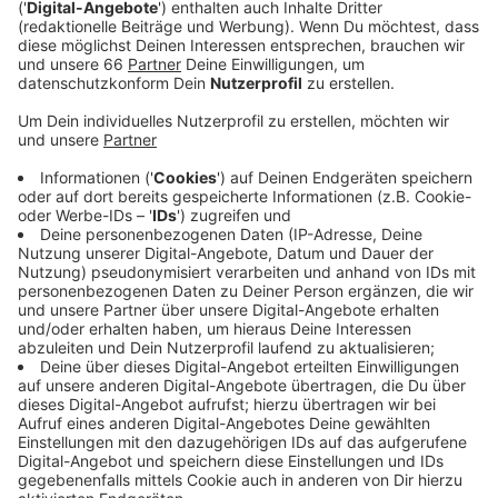
der Düssel. Damit allein sei es aber nicht getan,
sagte uns der Vorsitzende des Bundes für Umwelt
und Naturschutz.
Veröffentlicht:
Samstag, 17.07.2021 07:11
Anzeige
Es würden insgesamt zu viele Flächen bebaut, Wälder
und Feuchtgebiete trocken gelegt. Dadurch gebe es
für starke Regenmassen keine Möglichkeiten, zu
versickern oder sich zu verteilen. In Düsseldorf fordert
der BUND, am Himmelgeister Rheinbogen Grünflächen
an den Rheinauen zu bewahren.
Anzeige