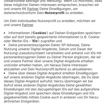
Anzeige
Der Startschuss für den Halbmarathon fällt um kurz
nach acht Uhr "am Steinkaul" in Himmelgeist. Von dort
aus laufen die Teilnehmerinnen und Teilnehmer unter
anderem über die Fleher Brücke und durch den
Neusser Yachthafen. Der Rückweg führt sie über die
Südbrücke am Rhein entlang zurück nach Himmelgeist.
In diesem Jahr haben sich etwa 500 Menschen
angemeldet.
Anzeige
Weitere Links und Infos zum Thema:
Anzeige