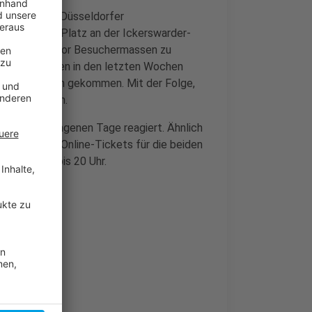
tes von den Düsseldorfer
n Park+Ride Platz an der Ickerswarder-
m, Anwohner vor Besuchermassen zu
mehr gab, waren in den letzten Wochen
er Rheinbogen gekommen. Mit der Folge,
geparkt waren.
g der vergangenen Tage reagiert. Ähnlich
sofort vorab Online-Tickets für die beiden
 14 und 15 bis 20 Uhr.
!