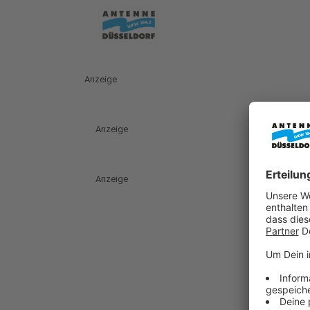
Anzeige
Anzeige
Anzeige