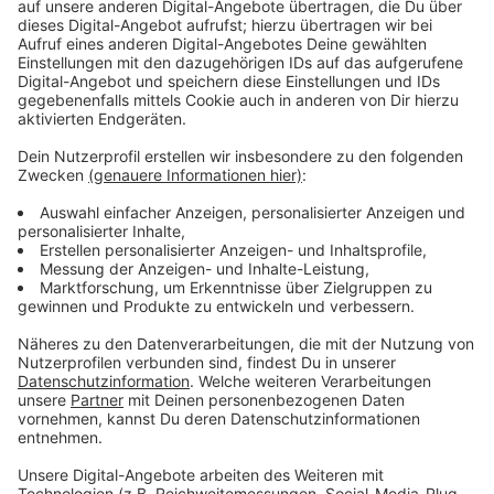
Anzeige
Auch die ukrainische Gemeinde hier in Düsseldorf
sammelt Geld- und Sachspenden wie Medikamente,
Hygieneartikel, haltbare Lebensmittel und mehr, auch
weitere Hilfe wird benötigt. Die Initiative "Flüchtlinge
Willkommen in Düsseldorf" veranstaltet außerdem ein
Solidaritätskonzert. Musikerinnen und Musiker aus der
Ukraine und Russland spielen dabei gemeinsam am 10.
März im Palais Wittgenstein in der Carlstadt, der
Eintritt ist frei, es wird aber um Spenden für die
ankommenden Menschen aus der Ukraine gebeten.
Anzeige
Weitere Infos und Links zum Thema: