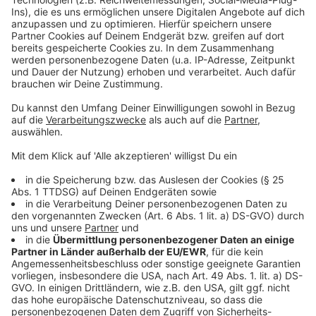
Anzeige
Der Verein Düsseldorf teilt
Das Generalkonsulat der Ukraine in Düsseldorf auf
Facebook
Die Ukrainische Gemeinde in Düsseldorf
Spendenaktion von „Flüchtlinge willkommen in
Düsseldorf“
Solidaritätskonzert Ukraine am 10. März 2022
So spende ich richtig - Tipps auf unserer
Homepage
Anzeige