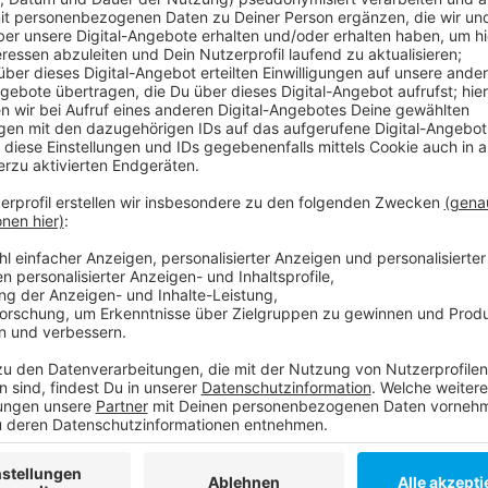
Worauf verzichtet wird, ist vielfältig: Laut einer f
DAK würden die meisten Befragten in diesem Jahr am
Süßigkeiten verzichten. Weniger Menschen als im V
reduzieren. Die deutliche Mehrheit (63 Prozent) der 
Genuss- oder Konsummittel für sinnvoll.
Anzeige
Weitere Infos und Links zum Thema
Anzeige
Die Umfrage der DAK
So sahen die Wagen vom Rosenmontagszug aus
Anzeige