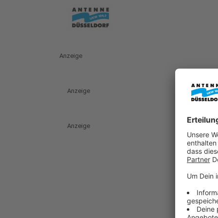
Anzeige
Anzeige
Anzeige