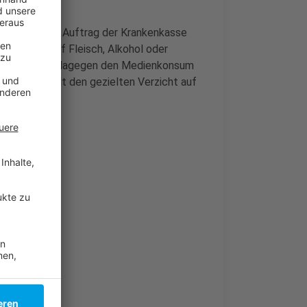
orsa-Umfrage im Auftrag der Krankenkasse
 ehesten auf Fleisch, Alkohol oder
orjahr wollen dagegen den Medienkonsum
Befragten hält den gezielten Verzicht auf