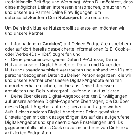
Schadowstraße oder im Zoopark.
Veröffentlicht:
Donnerstag, 05.05.2022 05:33
Anzeige
Die ersten Brunnen wurden vor rund 70 Jahren in Flehe
und Stockum aufgestellt. Das Angebot soll weiter
ausgebaut werden. Unter anderem sind noch in diesem
Jahr neue Wasserspender in Eller, Oberkassel und
Garath geplant. Die Trinkbrunnen sind immer vom
Frühling bis Oktober in Betrieb. Im Winter werden sie
abgestellt, um keinem Frost ausgesetzt zu sein.
Anzeige
Weitere Infos und Links zum Thema