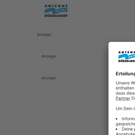
Anzeige
Anzeige
Anzeige