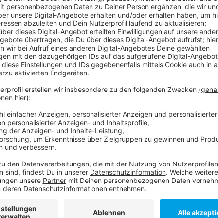
In NRW haben einige Kommunen Probleme bei der Unte
Vor diesem Hintergrund suche man auch in Düsseldor
langfristigen Unterbringungsmöglichkeiten. Das hat 
gesagt. Düsseldorf sei bei der Unterbringung für Ge
Anzeige
Weitere Infos und Links zum Thema
Anzeige
So berichtet die RP heute
Unser News-Ticker zur Lage in der Ukraine
Der "Info Point" am Bertha-von-Suttner-Platz
Anzeige