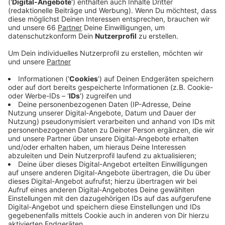
Veröffentlicht:
Montag, 27.02.2023 05:12
Anzeige
Nach den bisherigen Ermittlungen der Polizei war der
Junge in Richtung der Bushaltestelle Reisholz an der
Further Straße gelaufen. Die Familie hatte nach
Angaben eines Polizeisprechers noch versucht, den
Ausflug des Kindes zu stoppen. Aus bislang unklaren
Gründen stürzte er an der Bordsteinkante in der
Haltestelle auf die Fahrbahn. Dort wurde er von dem
einfahrenden Bus der Linie 730
erfasst. Verkehrsunfallexperten der Polizei sperrten
die Unglücksstelle ab, sie wollen herausfinden, wie es
zu dem Unglück kommen konnte.
Anzeige