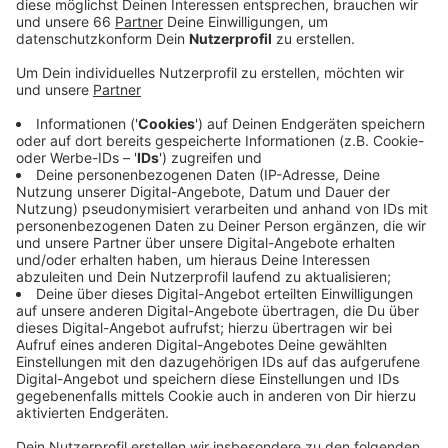
Stelle zu setzen. Dem Handwerk geht es nicht gut,
so die Handwerkskammer.
Veröffentlicht:
Freitag, 13.01.2023 18:57
Anzeige
Insbesondere Bäckereien, Fleischereien und anderen
energieintensiven Betrieben gehe es schlecht. Aber
auch in anderen Gewerke läuft es nicht gut - Material-
und Lieferengpässe sorgen fast überall für Probleme.
Hier ist besonders der Bausektor betroffen.
Insgesamt fehle es aber besonders an Nachwuchs.
Damit Düsseldorf 2035 klimaneutral wird, braucht es
aber gerade diesen in sogenannten Klimaberufen.
Damit sind unter anderem Berufe im Bereich
Elektrotechnik, Fassadenbau oder KfZ-Mechatronik
gemeint. Um jungen Menschen den Weg in diese