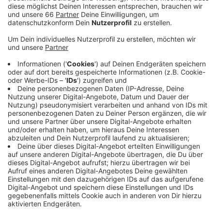
Geschäften. Die Bundesregierung hatte den
Vorschlag gemacht, nur noch einen Kunden pro 25
statt wie bisher pro zehn Quadratmetern
Verkaufsfläche zuzulassen. Wenn nur noch wenige
Menschen in die Geschäfte dürfen, drohen lange
Warteschlangen vor den Läden. Das befürchtet der
Handelsverband in Düsseldorf.
Veröffentlicht:
Mittwoch, 25.11.2020 13:51
Anzeige
Warteschlangen könnten den Eindruck von erhöhter
Nachfrage und Warenknappheit vermitteln. Erneute
Hamsterkäufe im Lebensmittelhandel wären die Folge.
Damit der Handel auch weiterhin die Versorgung der
Bevölkerung sicherstellen kann, muss dies unbedingt
verhindert werden, fordert der Verband. Außerdem sei