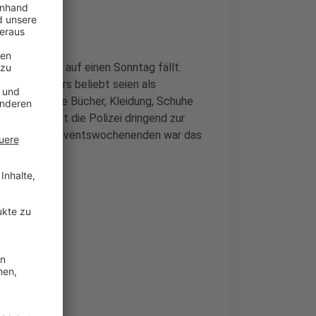
 diesem Jahr auf einen Sonntag fällt.
ch. Besonders beliebt seien als
Klassiker wie Bücher, Kleidung, Schuhe
nmassen rät die Polizei dringend zur
vergangenen Adventswochenenden war das
Staus.