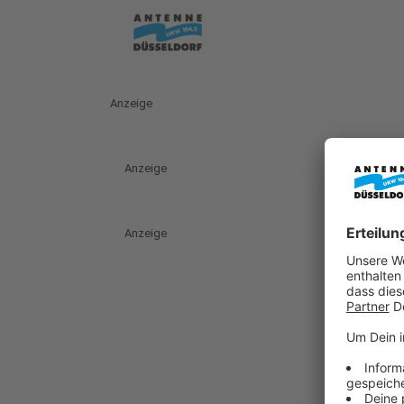
Anzeige
Anzeige
Anzeige