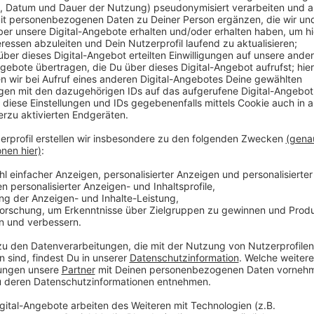
Anzeige
Besonders voll werden könnte es, weil Heiligabend in
Last-Minute-Shopping am 24sten ist also nicht mögli
Geschenke in diesem Jahr laut FOM-Studie vor allem 
und Accessoires. Wegen der zu erwartenden Mensche
Anreise mit öffentlichen Verkehrsmitteln. An den 
Parkleitsystem schnell überlastet und es gab lange 
Anzeige
Weitere Infos und Links zum Thema:
Anzeige
Deutsche bei Geschenken weiter in Kauflaune