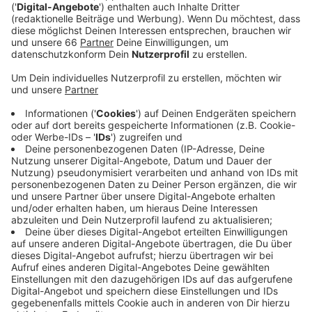
registriert.
Veröffentlicht:
Donnerstag, 25.05.2023 05:53
Anzeige
In den ersten 13 Tagen des Stadtradelns wurden in
Düsseldorf schon über 915.000 Kilometer gesammelt.
Deshalb könnte auch der Wert aus dem vergangenen
Jahr deutlich übertroffen werden. Damals kamen rund
1,5 Millionen Radkilometer zusammen. Auch unser
Team von Antenne Düsseldorf könnte in diesem Jahr
das Ergebnis aus dem Vorjahr toppen. Gemeinsam mit
euch haben wir in diesem Jahr schon über 24.000
Kilometer gesammelt. Damit fehlen uns nur noch rund
8000 Kilometer zum Wert aus dem Vorjahr. Wer in den
kommenden Tagen noch mitradeln möchte, kann sich
dafür auch noch weiter anmelden.