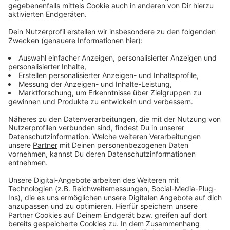
auch drei Buslinien (737, NE2, NE5). Die Stadtbahnen
können normal fahren.
Anzeige
Weitere Infos und Links zum Thema
Anzeige
Hier informiert die Rheinbahn über die Bauarbeiten
sowie die Folgen
Informationen der Stadt zu den Arbeiten rund um
die Haltestelle "Uhlandstraße"
Auch an der Haltestelle "Schlüterstraße" wird
gearbeitet
Anzeige