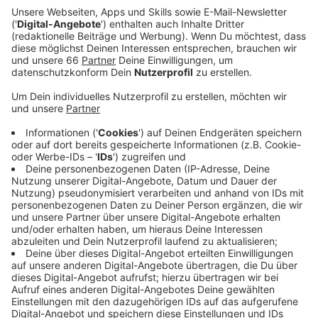
Allee stadteinwärts knapp zwei Wochen gesperrt
werden.
Veröffentlicht:
Dienstag, 04.10.2022 05:49
Anzeige
Die Haltestelle war schon vor einiger Zeit umgebaut
worden. Damals standen aber noch Kanalbauarbeiten
aus, so dass Geh- und Radweg sowie die Parkplätze
erst jetzt neu gemacht werden können. Der Radweg
wird neu angelegt und in rotem Asphalt hergestellt.
Mit weißen Noppensteinen wird er zudem vom
Gehweg abgetrennt. Während der Bauarbeiten wird die
Grafenberger Allee gesperrt, und zwar zwischen
Humboldt- und Uhlandstraße. Die Rheinbahn bittet
Autofahrer, den Bereich weiträumig zu umfahren. Sie
hat Umleitungen ausgeschildert. Betroffen davon sind