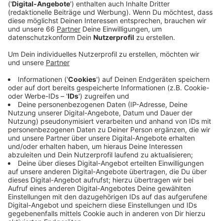
Anzeige
Der Angeklagte hatte sich in der Vergangenheit unter
anderem als Arzt, Richter, Pilot und Staatsanwalt
unter dem Namen „Tasso von Hirsch“ ausgegeben.
Einen Bekannten hatte er um mindestens 250.000 Euro
betrogen und das Geld für teure Autos, Nachtclubs
und Bordelle ausgegeben. Bei dem gleichen Bekannten
hatte er sich jetzt noch ein Darlehen von 120.000 Euro
besorgt. Der Ingenieur hatte dem Angeklagten das
Geld blauäugig in der Hoffnung überlassen, dann
endlich das komplette geliehene Geld
zurückzuerhalten. Auch diesmal soll der Angeklagte
die Summe aber wieder verprasst haben.
Anzeige