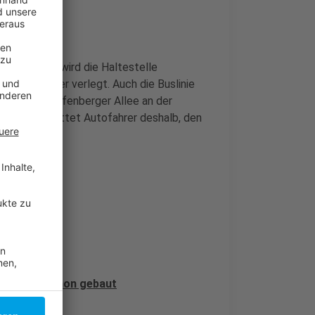
tzen können wird die Haltestelle
um 100 Meter verlegt. Auch die Buslinie
s wird die Grafenberger Allee an der
Rheinbahn bittet Autofahrer deshalb, den
terstraße schon gebaut