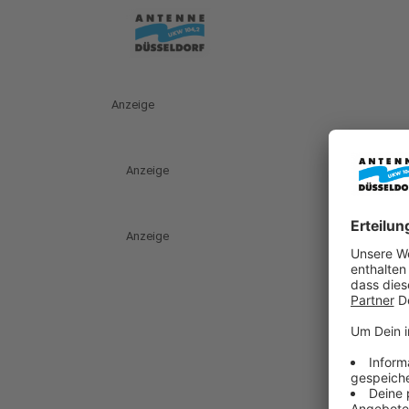
Anzeige
Anzeige
Anzeige