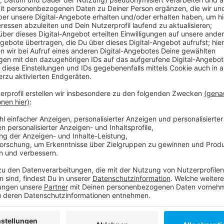
Anzeige
Damit wir die Linien U72, U73, U83 und 709 weiter nu
Schlüterstraße/Arbeitsagentur für rund vier Monate 
725 fährt von einer anderen Haltestelle ab. Für Auto
Baustelle für knapp drei Wochen zur Sackgasse. Die 
Bereich großräumig zu umfahren.
Anzeige
Weitere Infos und Links zum Thema
Anzeige
Düsseldorf: Seit Anfang 2022 wird an der Schlü
Anzeige