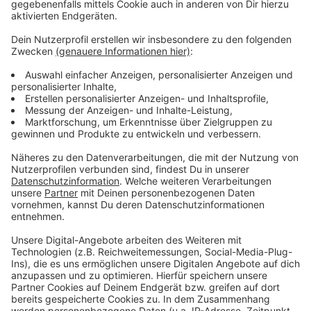
müssen Umleitungen fahren. Jeweils ab Freitag Abend
bis zum frühen Montag Morgen.
Anzeige
Weitere Infos und Links zum Thema
Anzeige
Gleisbaustelle Graf-Adolf-Straße mit großen
Auswirkungen für die Rheinbahn:
Ab Freitag Abend ist außerdem noch die Rather
Straße teilweise gesperrt:
Weitere aktuelle Rheinbahn-Baustellen:
Anzeige