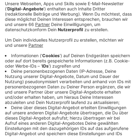
Hauptbahnhof. Dieses kurze Stück wird ab morgen
Abend (1. Juli 2022, 21 Uhr) gesperrt. Der Verkehr
auf der Straßenbahnlinie 704 wird deswegen aber
schon ab morgen früh (1. Juli 2022, 4 Uhr) für das
gesamte Wochenende komplett eingestellt. Vier
weitere Straßenbahnlinien sind dann ab morgen
Abend von der Baustelle betroffen. Die 708 wird
dann ebenfalls eingestellt.
Veröffentlicht:
Donnerstag, 30.06.2022 18:15
Anzeige
Auf der 709 fahren Ersatzbusse zwischen Flingern und
dem Graf-Adolf-Platz. Und die Bahnen der Linien 706
und 707 fahren in der Innenstadt Umleitungen
zwischen der Berliner Allee und Bilk beziehungsweise
dem Marienhospital und Bilk. Auch acht Buslinien