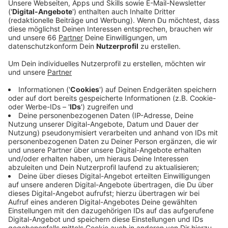
auch Ersatzbusse.
Veröffentlicht:
Samstag, 11.05.2024 07:43
Anzeige
Die Kreuzung von Bilker Allee, Neusser- und
Gladbacher Straße ist während der Bauarbeiten
komplett gesperrt. Wir sollten den Bereich ab morgen
weiträumig umfahren. Die Bahnen der Linien 706, 707,
708 und 709 sind dann auch anders unterwegs als
sonst. Fahrgäste müssen zwischen dem Landtag und
Hamm oder Neuss genauso in Ersatzbusse umsteigen
wie zwischen dem Hauptbahnhof und dem
Medienhafen. - Alle Einzelheiten zu den Auswirkungen
haben wir verlinkt auf ad.de/nachrichten - Auch einige
Buslinien müssen wegen der Großbaustelle