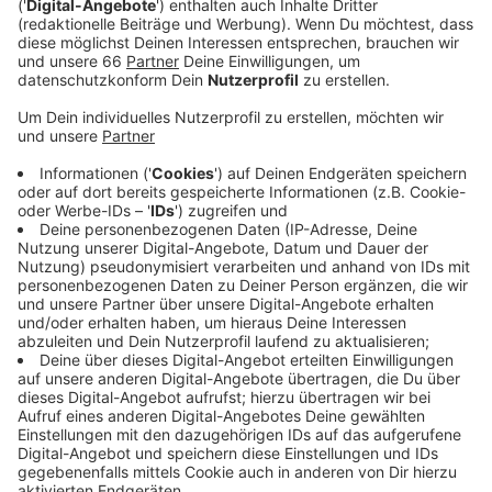
sind Gleisbauarbeiten.
Veröffentlicht:
Freitag, 02.08.2024 13:13
Anzeige
Bis Dienstag früh 4 Uhr ist die Kreuzung für Autos aus
allen Richtungen komplett gesperrt. Umleitungen sind
ausgeschildert. Die Rheinbahn bittet Autofahrende,
den Bereich großräumig zu umfahren. Die Bahne der
Linien U75 und 701 fahren in der Zeit der Bauarbeiten
nur bis zu den Haltestellen "Lierenfeld Betriebshof"
bzw. "Lierenfeld Betriebshof Süd" auf der restlichen
Strecke bis zur Vennhauser Allee sind Ersatzbusse im
Einsatz. Wegen der Gleisbauarbeiten müssen auch fünf
Busse Umleitungen fahren.
Anzeige