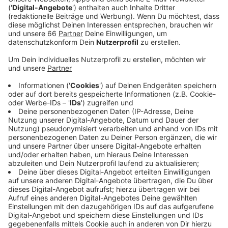
Autofahrer und auch Kunden der Rheinbahn auf
Behinderungen einstellen. Im Bereich der
Ellerstraße/Helmholtzstraße müssen die Buslinien
721, 722, 732 und NE8 weiter umgeleitet werden.
Veröffentlicht:
Sonntag, 16.01.2022 09:35
Anzeige
Auch für den Autoverkehr gibt es Einschränkungen.
Von der Mintropstraße kommend ist nur das
Rechtsabbiegen in die Helmholtzstraße möglich. Die
Ludenberger Straße ist seit Freitagabend
stadteinwärts zwischen der Benderstraße und dem
Pöhlenweg gesperrt. Die Gleisarbeiten haben
Auswirkungen auf die Linien U73 und 709. Hier sind
Busse statt Bahnen im Einsatz. Die Buslinien M2 und
NE5 werden umgeleitet.