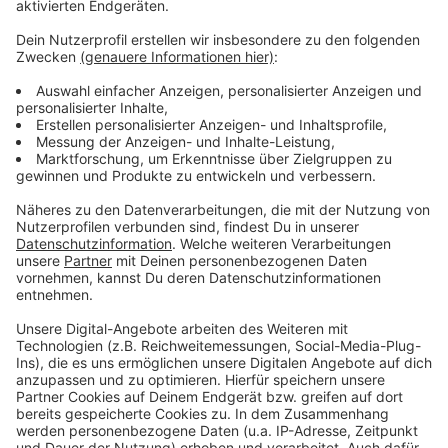
gibt es aber nicht.
Anzeige
Weitere Infos und Links zum Thema
Anzeige
H
ier informiert das Comitee Düsseldorfer
Carneval
Seite des BDK
Anzeige