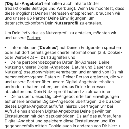
Corona-Infektionszahlen. Unklar ist, ob es heute
unmittelbar nach dem Karnevals-Gipfel auch schon
Regelungen geben wird. Auf das Thema Karneval
angesprochen, sagte OB Keller vor ein paar Tagen:
Er sehe in diesen Zeiten städtische
Karnevalsveranstaltungen kritisch. Er bezog sich
da auf Veranstaltungen wie beispielsweise den
Möhnesturm zu Altweiber.
Veröffentlicht:
Montag, 07.02.2022 13:34
Anzeige
In den vergangenen Wochen hatte es immer wieder
Diskussionen gegeben. Dabei wurde kritisiert, dass es
bis jetzt keine verbindlichen Regelungen für den
Straßenkarneval gibt. Wegen der Pandemie hatten
viele Vereine ihre Umzüge abgesagt. Ein klares Verbot