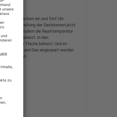
laternen zwischen ein und fünf Uhr
ss die Abschaltung der Gaslaternen jetzt
erwaltung hat zudem die Raumtemperatur
niger lange geheizt. In den
n Drittel der Fläche beheizt. Und im
fte an Strom und Gas eingespart werden.
 modernisieren.
eren Bilanz