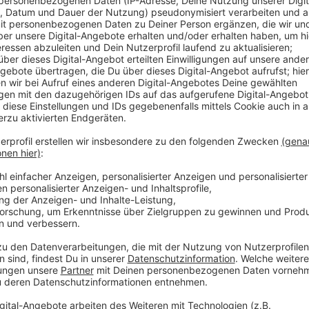
Anzeige
Unter anderem wurden 8.000 - von etwa 14.000 - Gas
abgeschaltet. Diese Maßnahme sei so erfolgreich, da
verlängert wurde - bis Ende März 2024. Die Stadtv
in ihren Gebäuden nicht nur reduziert, es wird auch we
Gewächshäusern der Stockumer Höfe wird nur noch ei
Stadtentwässerungsbetrieb konnte mehr als die Häl
Künftig will die Stadt vor allem ihre Heizungsanlagen
Anzeige
Weitere Infos und Links zum Thema
Anzeige
Die Infos der Stadt zu den Sparmaßnahmen und d