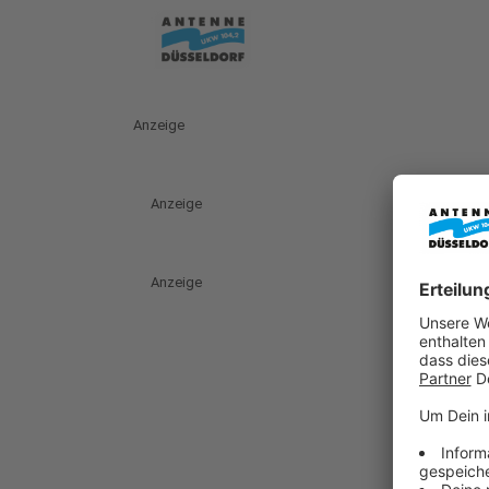
Anzeige
Anzeige
Anzeige