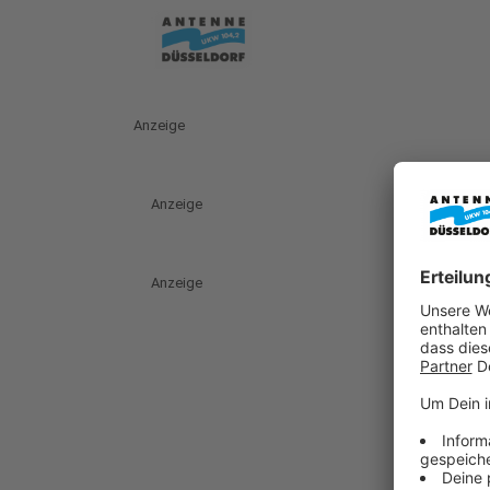
Anzeige
Anzeige
Anzeige