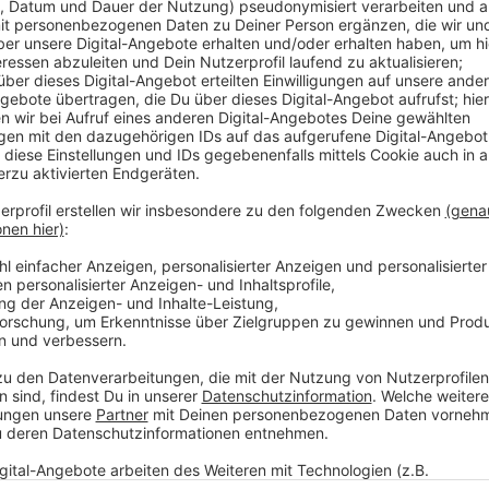
Anzeige
Nach der Tat ließ er die Frau in der Wohnung zurück 
hatten parallel den Rettungsdienst und die Polizei a
der Mann wenige Minuten nach der Tat auf der Str
wurden umfangreiche Spuren gesichert; die Ermittlun
Anzeige
Weitere Info und Links zum Thema:
Anzeige
Die Meldung der Polizei
Infos zum Stadtteil Garath
Unsere Stadtteil-Serie