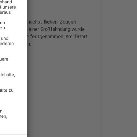
und konnte zunächst fliehen. Zeugen
larmiert. Nach einer Großfahndung wurde
alsunder Straße festgenommen. Am Tatort
gen dauern an.