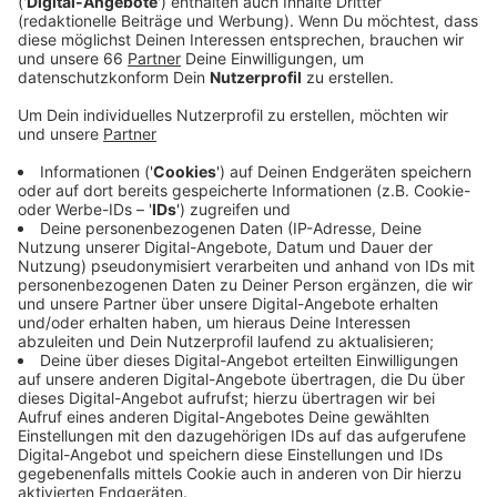
einmal um das Braunkohledorf Lützerath.
Veröffentlicht:
Donnerstag, 19.01.2023 13:08
Anzeige
Auf dem Programm steht eine Solidaritätsaktion für
Lützerath vor dem Wirtschaftsministerium hier in
Düsseldorf. Das Motto: „Die Kohle unter Lützerath
muss im Boden bleiben!“ Um 17:30 Uhr wird sich der
Demozug in Bewegung setzen und endet wieder vor
dem Wirtschaftsministerium. Es kann dann zu
Verkehrsbehinderungen in der Innenstadt kommen.
Nach der Räumung von Lützerath geht es FFF jetzt
darum, dass dort die Kohle nicht gefördert wird, damit
laut Aktivisten Deutschland seinen Beitrag zum 1,5
Grad Ziel leisten kann.