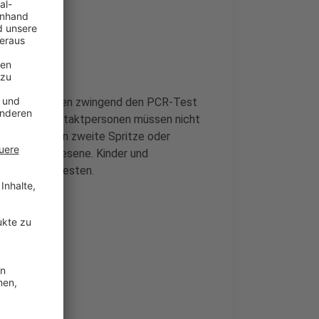
beiten, benötigen zwingend den PCR-Test
oosterte Kontaktpersonen müssen nicht
ontakte, deren zweite Spritze oder
r frische Genesene. Kinder und
f Tagen freitesten.