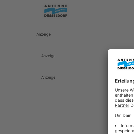
Anzeige
Anzeige
Anzeige