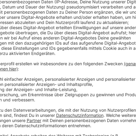
Veröffentlicht:
Freitag, 14.01.2022 17:36
Anzeige
Infizierte, die in der Pflege oder im Krankenhaus ar
und müssen 48 Stunden ohne Symptome sein. - Geb
in Quarantäne. Das gilt auch für doppelt-geimpfte K
Infektion weniger als drei Monate zurückliegt und fü
Jugendliche können sich als Kontaktperson nach fün
Anzeige
Weitere Infos und Links zum Thema
Anzeige