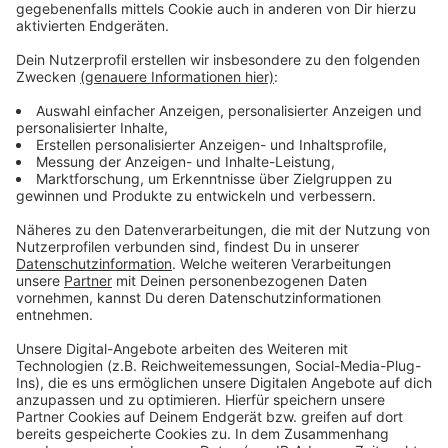
Bei der Tusa spielen aktuell schon mehr als 200
Fußballerinnen in 12 Mannschaften. In ganz Düsseldorf
haben in der vergangenen Saison 1656 Mädchen und
Frauen Fußball im Verein gespielt.
Anzeige
Weitere Infos und Links zum Thema
Anzeige
Hier geht es zur DFB-Mitgliederstatistik
So haben wir im vergangenen Jahr berichtet
DJK Tusa 06 Düsseldorf
Anzeige