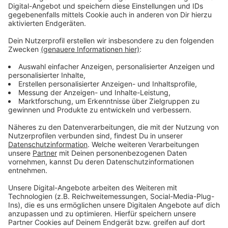
Anzeige
Das Frankreichfest wird gleichzeitig mit den
Olympischen Spielen in Paris eröffnet. Karten für das
Bühnenprogramm im Innenhof des Rathauses gibt es
ab sofort online.
Anzeige
Weitere Infos und Links zum Thema:
Anzeige
Mehrweg-Geschirr bei Sommer-Events in
Düsseldorf
Unsere Sonderseite zur Fußball-EM