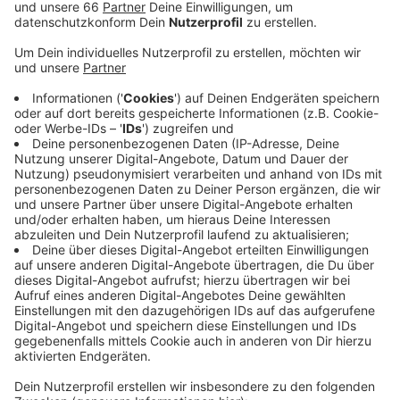
Untersuchungen haben ergeben, dass sich Bodzek
mehrere Rippenbrüche zugezogen hat. Über die
genaue Ausfallzeit konnte der Verein keine Angaben
machen. Eine positive Meldung in Sachen Sport gibt es
aber: Die DEG spielt heute zu Hause gegen die
Augsburger Panther. Um 14 Uhr geht's los - wir
übertragen die Partie wieder live.
Anzeige
Weitere Infos und Links zum Thema
Anzeige
Hier geht's zur Homepage der Fortuna