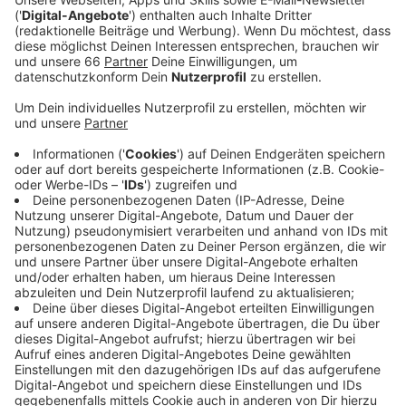
Veröffentlicht:
Donnerstag, 19.10.2023 13:18
Anzeige
Die Uni hat dazu eine Forschungsstelle eingerichtet,
die Landeshauptstadt unterstützt das Projekt. Ziel ist
es, am Ende ein Buch herauszubringen, das das Thema
nachhaltig sichtbar macht. Man setze sich so
ganzheitlich mit der Kolonialgeschichte auseinander,
die uns in ihren Auswirkungen auch heute noch direkt
betreffe, heißt es von der Beigeordneten für Kultur
und Integration Miriam Koch. Ausgangspunkt wird der
westdeutsche Verein für Kolonisation und Export sein,
der 1881 in Düsseldorf gegründet wurde. Heute (19.
Oktober 2023) wird das Forschungsprojekt um 18 Uhr
im Haus der Universiät vorgestellt, der Eintritt ist frei,
anmelden müssen wir uns auch nicht.