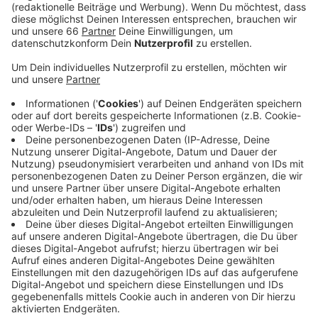
gerade gemeldet. Bei Bauarbeiten wurde die 10-
Zentner-Fliegerbombe in Lohausen gefunden.
Veröffentlicht:
Donnerstag, 21.09.2023 16:22
Anzeige
Während der Entschärfung musste die Danziger
Straße zwischen Niederrheinstraße und Nordstern
gesperrt werden, außerdem konnte die U79 zwischen
„Freiligrathplatz“ und „Wittlaer“ nicht fahren. Auch
wenn die Sperrungen jetzt aufgehoben werden, kann
es auf der Linie U79 noch Verspätungen kommen, das
schreibt die Rheinbahn.
Anzeige